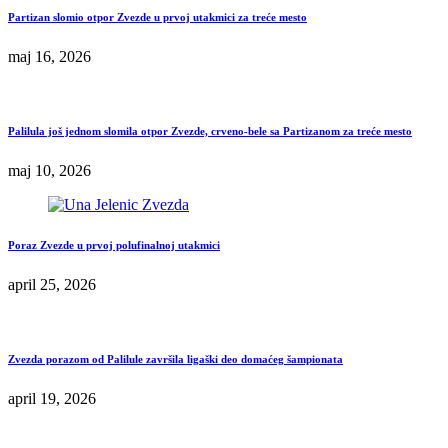
Partizan slomio otpor Zvezde u prvoj utakmici za treće mesto
maj 16, 2026
Palilula još jednom slomila otpor Zvezde, crveno-bele sa Partizanom za treće mesto
maj 10, 2026
Poraz Zvezde u prvoj polufinalnoj utakmici
april 25, 2026
Zvezda porazom od Palilule završila ligaški deo domaćeg šampionata
april 19, 2026