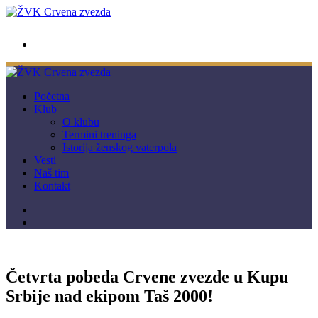
wwpc.redstar@gmail.com
Početna
Klub
O klubu
Termini treninga
Istorija ženskog vaterpola
Vesti
Naš tim
Kontakt
Četvrta pobeda Crvene zvezde u Kupu
Srbije nad ekipom Taš 2000!