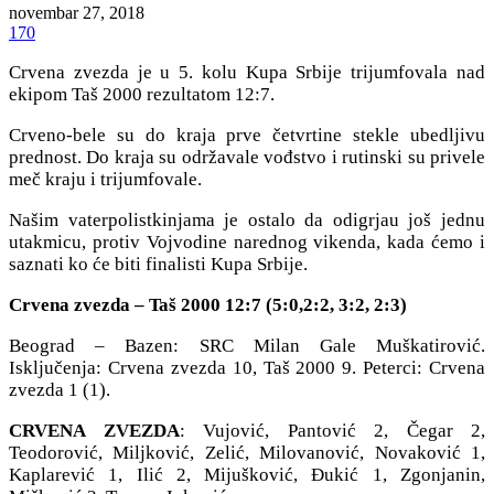
novembar 27, 2018
170
Crvena zvezda je u 5. kolu Kupa Srbije trijumfovala nad
ekipom Taš 2000 rezultatom 12:7.
Crveno-bele su do kraja prve četvrtine stekle ubedljivu
prednost. Do kraja su održavale vođstvo i rutinski su privele
meč kraju i trijumfovale.
Našim vaterpolistkinjama je ostalo da odigrjau još jednu
utakmicu, protiv Vojvodine narednog vikenda, kada ćemo i
saznati ko će biti finalisti Kupa Srbije.
Crvena zvezda – Taš 2000 12:7 (5:0,2:2, 3:2, 2:3)
Beograd – Bazen: SRC Milan Gale Muškatirović.
Isključenja: Crvena zvezda 10, Taš 2000 9. Peterci: Crvena
zvezda 1 (1).
CRVENA ZVEZDA
: Vujović, Pantović 2, Čegar 2,
Teodorović, Miljković, Zelić, Milovanović, Novaković 1,
Kaplarević 1, Ilić 2, Mijušković, Đukić 1, Zgonjanin,