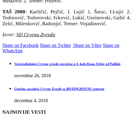
Mišković 2. Trener: Ivković.
TAŠ 2000
: Karličić, Pejčić, J. Lujić 1, Šarac, I.Lujić 2,
Todorović, Todorovski, Ivković, Lukić, Useinovski, Gašić 4,
Zelić, Milenković, Radonjić. Trener: Vujadinović.
Izvor:
SD Crvena Zvezda
Share on Facebook
Share on Twitter
Share on Viber
Share on
WhatsApp
Vaterpolistkinje Crvene zvezde poražene u 4. kolu Kupa Srbije od Palilule
novembar 26, 2018
Uspešna saradnja Crvene Zvezde sa BOXINGHOUSE centrom
decembar 4, 2018
NAJNOVIJE VESTI