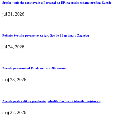
Srpske juniorke otputovale u Portugal na EP, na spisku sedam igračica Zvezde
jul 31, 2026
Počinje Svetsko prvenstvo za igračice do 16 godina u Zagrebu
jul 24, 2026
Zvezda porazom od Partizana završila sezonu
maj 28, 2026
Zvezda posle velikog preokreta pobedila Partizan i izborila majstoricu
maj 22, 2026