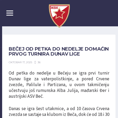
BEČEJ OD PETKA DO NEDELJE DOMAĆIN
PRVOG TURNIRA DUNAV LIGE
36
OKTOBAR 17, 2025
Od petka do nedelje u Bečeju se igra prvi turnir
Dunav lige za vaterpolistkinje, a pored Crvene
zvezde, Palilule i Partizana, u ovom takmičenju
učestvuju još rumunska Alba Julija, mađarski Đer i
austrijski ASV Beč.
Danas se igra šest utakmice, a od 10 časova Crvena
zvezda se sastaje sa klubom iz Beča, dok će od 18 i 30