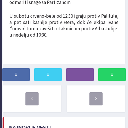
odmeriti snage sa Partizanom.
U subotu crveno-bele od 12:30 igraju protiv Palilule,
a pet sati kasnije protiv Đera, dok će ekipa Ivane
Ćorović turnir završiti utakmicom protiv Alba Julije,
u nedelju od 10:30.
NAJNOVIJE VESTI