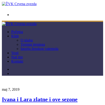
wwpc.redstar@gmail.com
Početna
Klub
O klubu
Termini treninga
Istorija ženskog vaterpola
Vesti
Naš tim
Kontakt
maj 7, 2019
Ivana i Lara zlatne i ove sezone