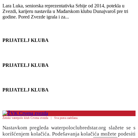
Lara Luka, seniorska reprezentativka Srbije od 2014, potekla u
Zvezdi, karijeru nastavila u Mađarskom klubu Dunajvaroš pre tri
godine. Pored Zvezde igrala i za...
PRIJATELJ KLUBA
PRIJATELJ KLUBA
PRIJATELJ KLUBA
Ženski vaterpolo klub Crvena zvezda | Sva prava zadržana.
Nastavkom pregleda waterpoloclubredstar.org slažete se s
korišćenjem kolačića. Podešavanja kolačića možete podesiti