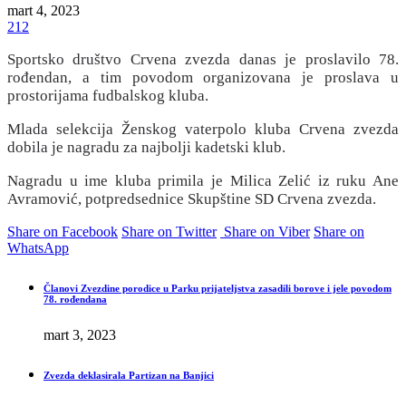
mart 4, 2023
212
Sportsko društvo Crvena zvezda danas je proslavilo 78.
rođendan, a tim povodom organizovana je proslava u
prostorijama fudbalskog kluba.
Mlada selekcija Ženskog vaterpolo kluba Crvena zvezda
dobila je nagradu za najbolji kadetski klub.
Nagradu u ime kluba primila je Milica Zelić iz ruku Ane
Avramović, potpredsednice Skupštine SD Crvena zvezda.
Share on Facebook
Share on Twitter
Share on Viber
Share on
WhatsApp
Članovi Zvezdine porodice u Parku prijateljstva zasadili borove i jele povodom
78. rođendana
mart 3, 2023
Zvezda deklasirala Partizan na Banjici