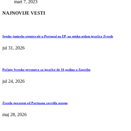
mart 7, 2023
NAJNOVIJE VESTI
Srpske juniorke otputovale u Portugal na EP, na spisku sedam igračica Zvezde
jul 31, 2026
Počinje Svetsko prvenstvo za igračice do 16 godina u Zagrebu
jul 24, 2026
Zvezda porazom od Partizana završila sezonu
maj 28, 2026