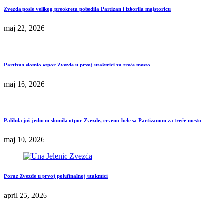
Zvezda posle velikog preokreta pobedila Partizan i izborila majstoricu
maj 22, 2026
Partizan slomio otpor Zvezde u prvoj utakmici za treće mesto
maj 16, 2026
Palilula još jednom slomila otpor Zvezde, crveno-bele sa Partizanom za treće mesto
maj 10, 2026
Poraz Zvezde u prvoj polufinalnoj utakmici
april 25, 2026