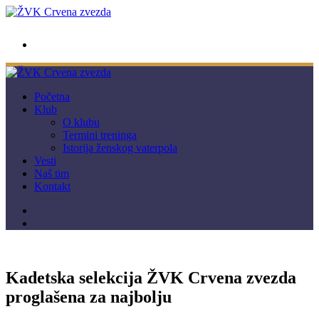
wwpc.redstar@gmail.com
Početna
Klub
O klubu
Termini treninga
Istorija ženskog vaterpola
Vesti
Naš tim
Kontakt
Kadetska selekcija ŽVK Crvena zvezda
proglašena za najbolju